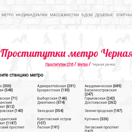
МЕТРО
ИНДИВИДУАЛКИ
МАССАЖИСТКИ
БДСМ
ДЕШЕВЫЕ
ЭЛИТНЫ
Проститутки метро Черная
/
/
Проститутки СПб
Метро
Черная речка
ите станцию метро
о
(350)
Адмиралтейская
(291)
Академическая
(689)
ая
(548)
Бухарестская
(130)
Василеостровская
(247)
вская
(71)
Выборгская
(146)
Горьковская
(242)
анский
Девяткино
(374)
Достоевская
(262)
ект
(612)
ровская
(140)
Звездная
(554)
Звенигородская
(187)
ндантский
Крестовский остров
Купчино
(326)
ект
(1187)
(107)
ский проспект
Лесная
(191)
Лиговский проспект
(167)