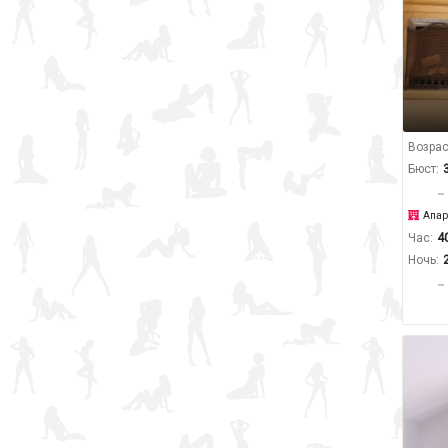
Возрас
Бюст:
Апар
Час:
4
Ночь: