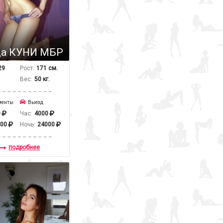
да КУНИ МБР
29
Рост:
171 см.
Вес:
50 кг.
менты
Выезд
0
Час:
4000
000
Ночь:
24000
подробнее