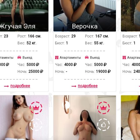
Жгучая Эля
Верочка
т:
23
Рост:
166 см.
Возраст:
29
Рост:
167 см.
Возраст:
1
Вес:
52 кг.
Бюст:
1
Вес:
55 кг.
Бюст:
1
таменты
Выезд
Апартаменты
Выезд
Апарта
000
Час:
5000
Час:
4000
Час:
5000
Час:
400
Ночь:
25000
Ночь:
-
Ночь:
19000
Ночь:
24
подробнее
подробнее