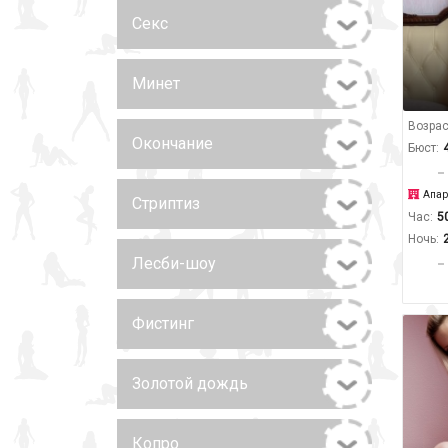
Секс
Минет
Возрас
Окончание
Бюст:
Апар
Стриптиз
Час:
5
Ночь:
Лесби-шоу
Фистинг
Золотой дождь
Копро