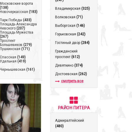
(247)
Московские ворота
(138)
Владимирская
(325)
Новочеркасская
(183)
Волковская
(71)
Парк Победы
(433)
Площадь Александра
Выборгская
(146)
Невского
(207)
Площадь Мужества
Горьковская
(242)
(267)
Проспект
Гостиный двор
(284)
Большевиков
(279)
Пушкинская
(171)
Гражданский
проспект
(612)
Спасская
(149)
Удельная
(419)
Девяткино
(374)
Чернышевская
(161)
Достоевская
(262)
смотреть все
РАЙОН ПИТЕРА
Адмиралтейский
(480)