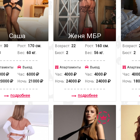
Саша
Женя МБР
т:
30
Рост:
170 см.
Возраст:
22
Рост:
160 см.
Возраст:
3
Вес:
60 кг.
Бюст:
2
Вес:
56 кг.
Бюст:
2
таменты
Выезд
Апартаменты
Выезд
Апарта
000
Час:
6000
Час:
4000
Час:
4000
Час:
400
20000
Ночь:
21000
Ночь:
24000
Ночь:
24000
Ночь:
18
подробнее
подробнее