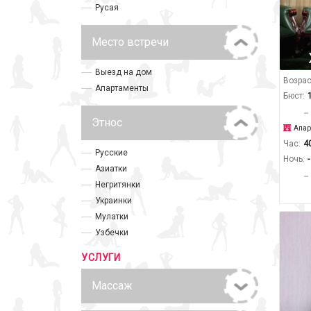
Русая
Место встречи
Выезд на дом
Возрас
Апартаменты
Бюст:
Этнос
Апар
Час:
4
Русские
Ночь:
-
Азиатки
Негритянки
Украинки
Мулатки
Узбечки
УСЛУГИ
Массаж