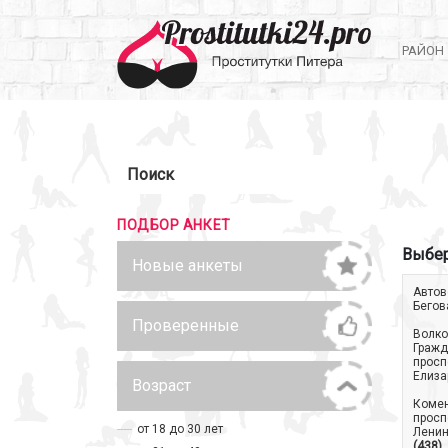
РАЙОН
Поиск
ПОДБОР АНКЕТ
Выбер
Новые анкеты
Автов
Бегов
Проверенные
Волко
Гражд
просп
Елиза
Возраст
Коме
просп
от 18 до 30 лет
Ленин
(438)