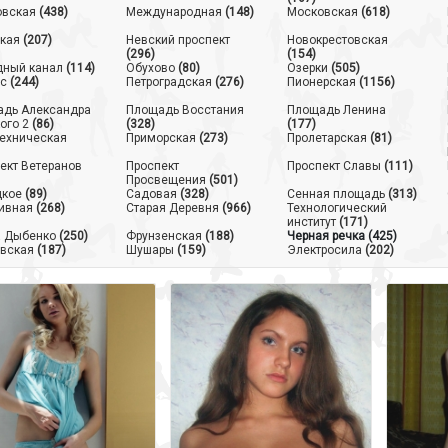
овская
(438)
Международная
(148)
Московская
(618)
кая
(207)
Невский проспект
Новокрестовская
(296)
(154)
ный канал
(114)
Обухово
(80)
Озерки
(505)
с
(244)
Петроградская
(276)
Пионерская
(1156)
дь Александра
Площадь Восстания
Площадь Ленина
ого 2
(86)
(328)
(177)
ехническая
Приморская
(273)
Пролетарская
(81)
ект Ветеранов
Проспект
Проспект Славы
(111)
Просвещения
(501)
цкое
(89)
Садовая
(328)
Сенная площадь
(313)
ивная
(268)
Старая Деревня
(966)
Технологический
институт
(171)
 Дыбенко
(250)
Фрунзенская
(188)
Черная речка
(425)
вская
(187)
Шушары
(159)
Электросила
(202)