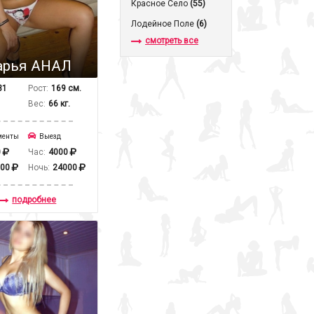
Красное Село
(55)
Лодейное Поле
(6)
смотреть все
арья АНАЛ
31
Рост:
169 см.
Вес:
66 кг.
менты
Выезд
0
Час:
4000
000
Ночь:
24000
подробнее