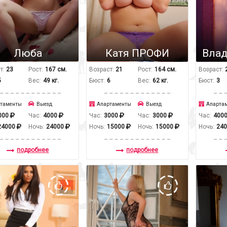
Люба
Катя ПРОФИ
Вла
т:
23
Рост:
167 см.
Возраст:
21
Рост:
164 см.
Возраст:
5
Вес:
49 кг.
Бюст:
6
Вес:
62 кг.
Бюст:
3
таменты
Выезд
Апартаменты
Выезд
Апарта
000
Час:
4000
Час:
3000
Час:
3000
Час:
400
24000
Ночь:
24000
Ночь:
15000
Ночь:
15000
Ночь:
24
подробнее
подробнее