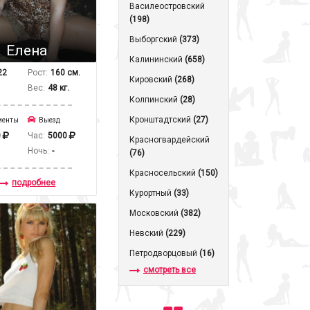
Василеостровский
(198)
Выборгский
(373)
Елена
Калининский
(658)
22
Рост:
160 см.
Кировский
(268)
Вес:
48 кг.
Колпинский
(28)
Кронштадтcкий
(27)
менты
Выезд
0
Час:
5000
Красногвардейский
Ночь:
-
(76)
Красносельский
(150)
подробнее
Курортный
(33)
Московский
(382)
Невский
(229)
Петродворцовый
(16)
смотреть все