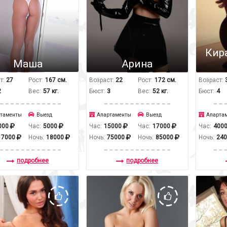
Кир
Маша
Арина
т:
27
Рост:
167 см.
Возраст:
22
Рост:
172 см.
Возраст:
2
Вес:
57 кг.
Бюст:
3
Вес:
52 кг.
Бюст:
4
таменты
Выезд
Апартаменты
Выезд
Апарта
000
Час:
5000
Час:
15000
Час:
17000
Час:
400
17000
Ночь:
18000
Ночь:
75000
Ночь:
85000
Ночь:
24
подробнее
подробнее