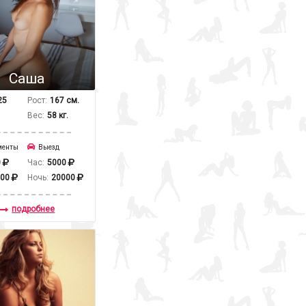
Саша
25
Рост:
167 см.
Вес:
58 кг.
менты
Выезд
0
Час:
5000
000
Ночь:
20000
подробнее