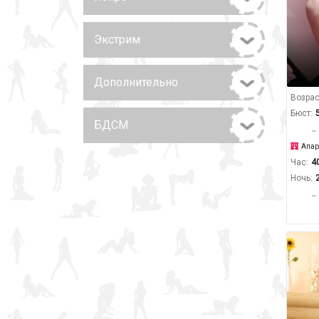
Экстрим
Дополнительно
Возрас
Бюст:
БДСМ
Апар
Час:
4
Ночь: