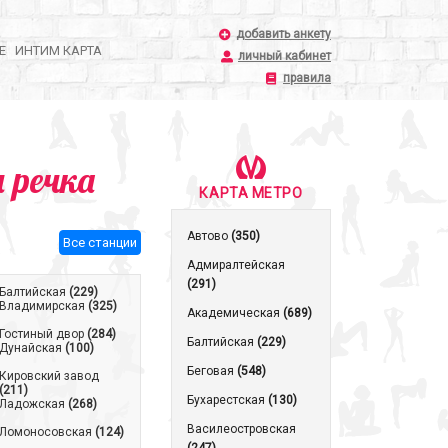
добавить анкету
Е
ИНТИМ КАРТА
личный кабинет
правила
 речка
КАРТА МЕТРО
Автово
(350)
Все станции
Адмиралтейская
(291)
Балтийская
(229)
Владимирская
(325)
Академическая
(689)
Гостиный двор
(284)
Балтийская
(229)
Дунайская
(100)
Беговая
(548)
Кировский завод
(211)
Бухарестская
(130)
Ладожская
(268)
Василеостровская
Ломоносовская
(124)