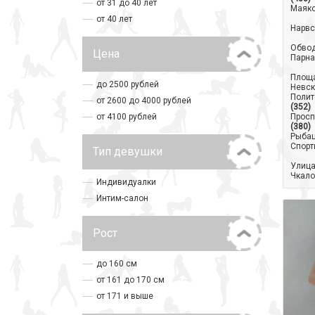
от 31 до 40 лет
Маяк
от 40 лет
Нарвс
Обвод
Цена
Парна
Площа
до 2500 рублей
Невск
Полит
от 2600 до 4000 рублей
(352)
от 4100 рублей
Просп
(380)
Рыба
Спорт
Тип девушки
Улица
Чкало
Индивидуалки
Интим-салон
Рост
до 160 см
от 161 до 170 см
от 171 и выше