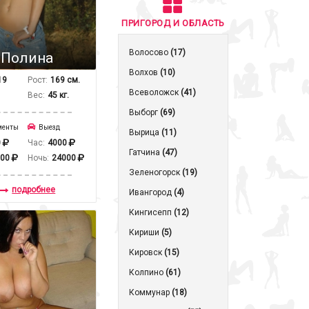
ПРИГОРОД И ОБЛАСТЬ
Волосово
(17)
Полина
Волхов
(10)
19
Рост:
169 см.
Всеволожск
(41)
Вес:
45 кг.
Выборг
(69)
менты
Выезд
Вырица
(11)
0
Час:
4000
Гатчина
(47)
000
Ночь:
24000
Зеленогорск
(19)
подробнее
Ивангород
(4)
Кингисепп
(12)
Кириши
(5)
Кировск
(15)
Колпино
(61)
Коммунар
(18)