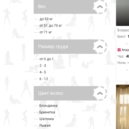
Вес
до 50 кг
от 51 до 70 кг
Возрас
от 71 кг
Бюст:
Размер груди
Апар
Час:
4
от 0 до 1
Ночь:
-
2 - 3
4 - 5
6 - 12
Цвет волос
Блондинка
Брюнетка
Шатенка
Рыжая