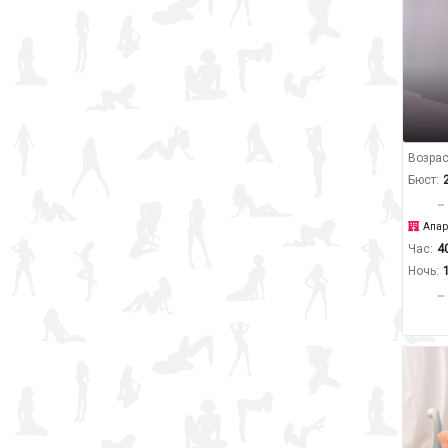
Возрас
Бюст:
Апар
Час:
4
Ночь: