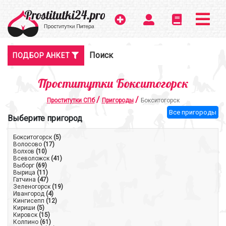
Поиск
ПОДБОР АНКЕТ
Проститутки Бокситогорск
/
/
Проститутки СПб
Пригороды
Бокситогорск
Все пригороды
Выберите пригород
Бокситогорск
(5)
Волосово
(17)
Волхов
(10)
Всеволожск
(41)
Выборг
(69)
Вырица
(11)
Гатчина
(47)
Зеленогорск
(19)
Ивангород
(4)
Кингисепп
(12)
Кириши
(5)
Кировск
(15)
Колпино
(61)