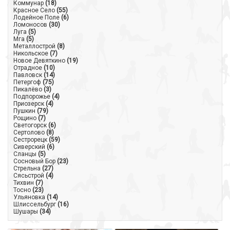
Коммунар
(18)
Красное Село
(55)
Лодейное Поле
(6)
Ломоносов
(30)
Луга
(5)
Мга
(5)
Металлострой
(8)
Никольское
(7)
Новое Девяткино
(19)
Отрадное
(10)
Павловск
(14)
Петергоф
(75)
Пикалёво
(3)
Подпорожье
(4)
Приозерск
(4)
Пушкин
(79)
Рощино
(7)
Светогорск
(6)
Сертолово
(8)
Сестрорецк
(59)
Сиверский
(6)
Сланцы
(5)
Сосновый Бор
(23)
Стрельна
(27)
Сясьстрой
(4)
Тихвин
(7)
Тосно
(23)
Ульяновка
(14)
Шлиссельбург
(16)
Шушары
(34)