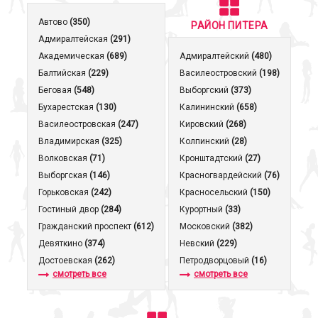
Автово
(350)
РАЙОН ПИТЕРА
Адмиралтейская
(291)
Академическая
(689)
Адмиралтейский
(480)
Балтийская
(229)
Василеостровский
(198)
Беговая
(548)
Выборгский
(373)
Бухарестская
(130)
Калининский
(658)
Василеостровская
(247)
Кировский
(268)
Владимирская
(325)
Колпинский
(28)
Волковская
(71)
Кронштадтcкий
(27)
Выборгская
(146)
Красногвардейский
(76)
Горьковская
(242)
Красносельский
(150)
Гостиный двор
(284)
Курортный
(33)
Гражданский проспект
(612)
Московский
(382)
Девяткино
(374)
Невский
(229)
Достоевская
(262)
Петродворцовый
(16)
смотреть все
смотреть все