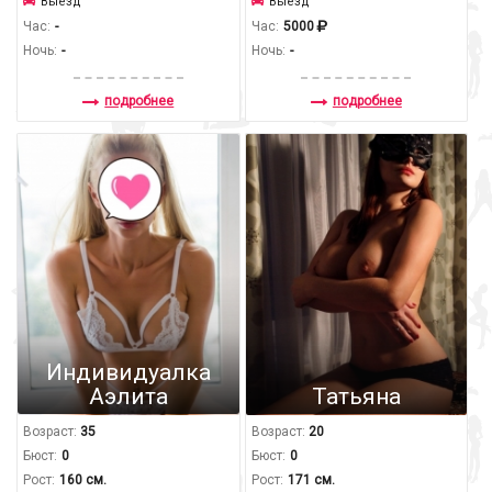
Выезд
Выезд
Час:
-
Час:
5000
Ночь:
-
Ночь:
-
подробнее
подробнее
Индивидуалка
Аэлита
Татьяна
Возраст:
35
Возраст:
20
Бюст:
0
Бюст:
0
Рост:
160 см.
Рост:
171 см.