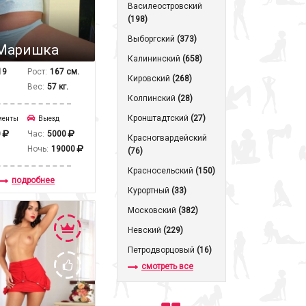
Василеостровский
(198)
Выборгский
(373)
Маришка
Калининский
(658)
19
Рост:
167 см.
Кировский
(268)
Вес:
57 кг.
Колпинский
(28)
Кронштадтcкий
(27)
менты
Выезд
0
Час:
5000
Красногвардейский
Ночь:
19000
(76)
Красносельский
(150)
подробнее
Курортный
(33)
Московский
(382)
Невский
(229)
Петродворцовый
(16)
смотреть все