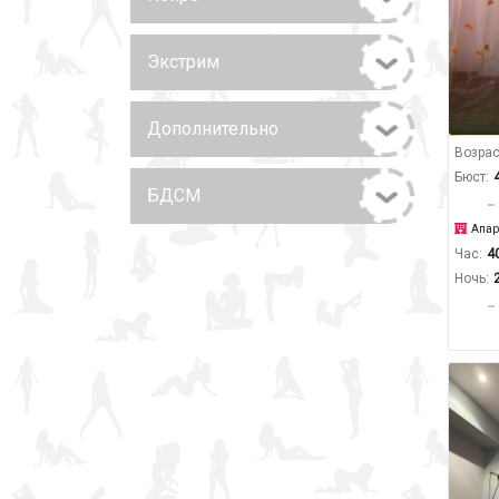
Экстрим
Дополнительно
Возрас
Бюст:
БДСМ
Апар
Час:
4
Ночь: