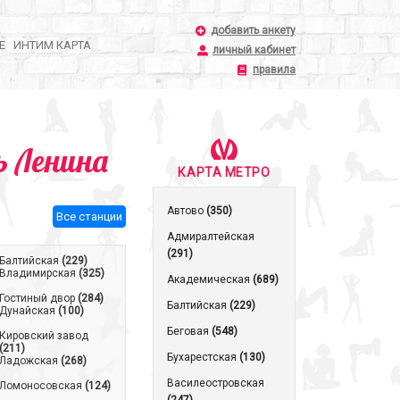
добавить анкету
Е
ИНТИМ КАРТА
личный кабинет
правила
 Ленина
КАРТА МЕТРО
Автово
(350)
Все станции
Адмиралтейская
(291)
Балтийская
(229)
Владимирская
(325)
Академическая
(689)
Гостиный двор
(284)
Балтийская
(229)
Дунайская
(100)
Беговая
(548)
Кировский завод
(211)
Бухарестская
(130)
Ладожская
(268)
Василеостровская
Ломоносовская
(124)