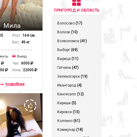
ПРИГОРОД И ОБЛАСТЬ
Волосово
(17)
Мила
Волхов
(10)
25
Рост:
164 см.
Всеволожск
(41)
Вес:
49 кг.
Выборг
(69)
менты
Выезд
Вырица
(11)
0
Час:
6000
Гатчина
(47)
000
Ночь:
22000
Зеленогорск
(19)
подробнее
Ивангород
(4)
Кингисепп
(12)
Кириши
(5)
Кировск
(15)
Колпино
(61)
Коммунар
(18)