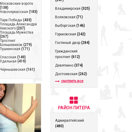
(247)
Московские ворота
(138)
Владимирская
(325)
Новочеркасская
(183)
Волковская
(71)
Парк Победы
(433)
Площадь Александра
Выборгская
(146)
Невского
(207)
Площадь Мужества
Горьковская
(242)
(267)
Проспект
Гостиный двор
(284)
Большевиков
(279)
Пушкинская
(171)
Гражданский
проспект
(612)
Спасская
(149)
Удельная
(419)
Девяткино
(374)
Чернышевская
(161)
Достоевская
(262)
смотреть все
РАЙОН ПИТЕРА
Адмиралтейский
(480)