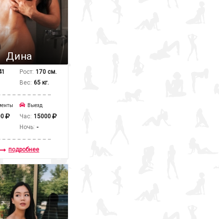
Дина
41
Рост:
170 см.
Вес:
65 кг.
менты
Выезд
00
Час:
15000
Ночь:
-
подробнее