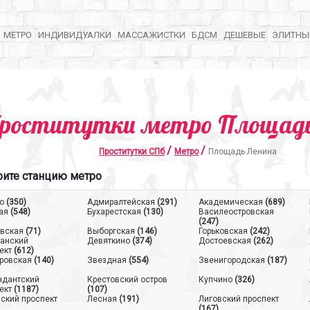
МЕТРО
ИНДИВИДУАЛКИ
МАССАЖИСТКИ
БДСМ
ДЕШЕВЫЕ
ЭЛИТНЫ
роститутки метро Площадь
/
/
Проститутки СПб
Метро
Площадь Ленина
ите станцию метро
о
(350)
Адмиралтейская
(291)
Академическая
(689)
ая
(548)
Бухарестская
(130)
Василеостровская
(247)
вская
(71)
Выборгская
(146)
Горьковская
(242)
анский
Девяткино
(374)
Достоевская
(262)
ект
(612)
ровская
(140)
Звездная
(554)
Звенигородская
(187)
ндантский
Крестовский остров
Купчино
(326)
ект
(1187)
(107)
ский проспект
Лесная
(191)
Лиговский проспект
(167)