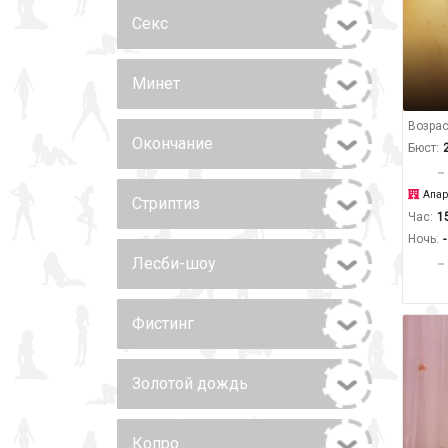
Секс
Минет
Возрас
Окончание
Бюст:
Апар
Стриптиз
Час:
1
Ночь:
-
Лесби-шоу
Фистинг
Золотой дождь
Копро