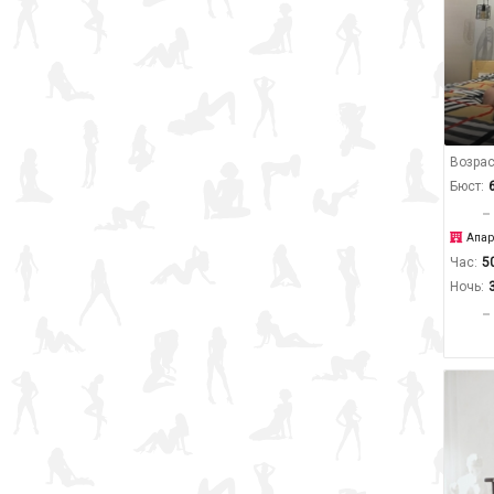
Возрас
Бюст:
Апар
Час:
5
Ночь: