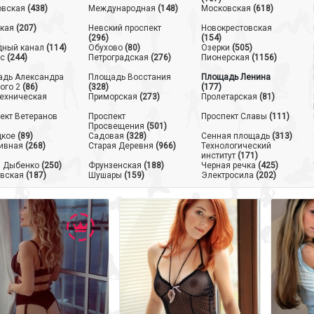
овская
(438)
Международная
(148)
Московская
(618)
кая
(207)
Невский проспект
Новокрестовская
(296)
(154)
ный канал
(114)
Обухово
(80)
Озерки
(505)
с
(244)
Петроградская
(276)
Пионерская
(1156)
дь Александра
Площадь Восстания
Площадь Ленина
ого 2
(86)
(328)
(177)
ехническая
Приморская
(273)
Пролетарская
(81)
ект Ветеранов
Проспект
Проспект Славы
(111)
Просвещения
(501)
цкое
(89)
Садовая
(328)
Сенная площадь
(313)
ивная
(268)
Старая Деревня
(966)
Технологический
институт
(171)
 Дыбенко
(250)
Фрунзенская
(188)
Черная речка
(425)
вская
(187)
Шушары
(159)
Электросила
(202)