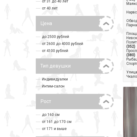
от 31 до 40 лет
Маяк
от 40 лет
Нарвс
Обвод
Цена
Парна
Площа
до 2500 рублей
Невск
Полит
от 2600 до 4000 рублей
(352)
от 4100 рублей
Просп
(380)
Рыба
Спорт
Тип девушки
Улица
Чкало
Индивидуалки
Интим-салон
Рост
до 160 см
от 161 до 170 см
от 171 и выше