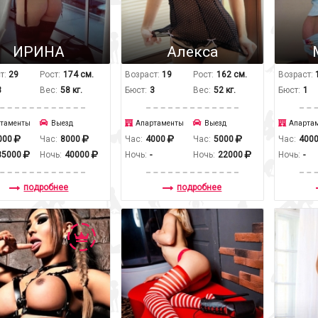
ИРИНА
Алекса
т:
29
Рост:
174 см.
Возраст:
19
Рост:
162 см.
Возраст:
3
Вес:
58 кг.
Бюст:
3
Вес:
52 кг.
Бюст:
1
таменты
Выезд
Апартаменты
Выезд
Апарта
000
Час:
8000
Час:
4000
Час:
5000
Час:
400
35000
Ночь:
40000
Ночь:
-
Ночь:
22000
Ночь:
-
подробнее
подробнее