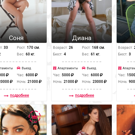
Соня
Диана
т:
33
Рост:
170 см.
Возраст:
26
Рост:
168 см.
Возраст:
2
Вес:
60 кг.
Бюст:
4
Вес:
61 кг.
Бюст:
3
таменты
Выезд
Апартаменты
Выезд
Апарта
000
Час:
6000
Час:
5000
Час:
6000
Час:
150
20000
Ночь:
21000
Ночь:
21000
Ночь:
23000
Ночь:
90
подробнее
подробнее