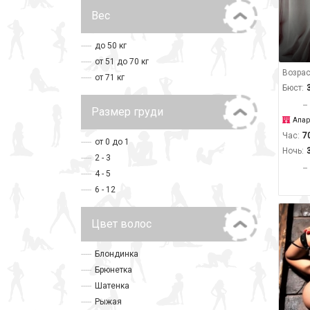
Вес
до 50 кг
от 51 до 70 кг
Возрас
от 71 кг
Бюст:
Размер груди
Апар
Час:
7
от 0 до 1
Ночь:
2 - 3
4 - 5
6 - 12
Цвет волос
Блондинка
Брюнетка
Шатенка
Рыжая