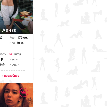
Азиза
22
Рост:
170 см.
Вес:
60 кг.
менты
Выезд
0
Час:
-
00
Ночь:
-
подробнее