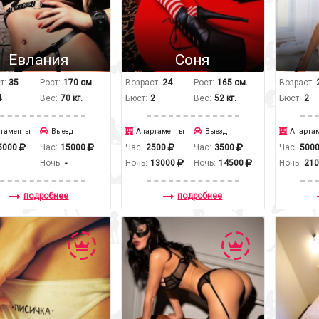
Евлания
Соня
т:
35
Рост:
170 см.
Возраст:
24
Рост:
165 см.
Возраст:
4
Вес:
70 кг.
Бюст:
2
Вес:
52 кг.
Бюст:
2
таменты
Выезд
Апартаменты
Выезд
Апарта
5000
Час:
15000
Час:
2500
Час:
3500
Час:
500
Ночь:
-
Ночь:
13000
Ночь:
14500
Ночь:
21
подробнее
подробнее