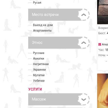
Русая
Место встречи
Выезд на дом
Возрас
Апартаменты
Бюст:
Этнос
Апар
Час:
1
Русские
Ночь:
-
Азиатки
Негритянки
Украинки
Мулатки
Узбечки
УСЛУГИ
Массаж