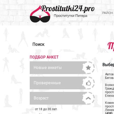
РАЙОН
П
Поиск
ПОДБОР АНКЕТ
Выбер
Новые анкеты
Автов
Бегов
Проверенные
Волко
Гражд
просп
Елиза
Возраст
Коме
просп
от 18 до 30 лет
Ленин
(438)