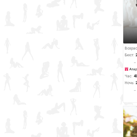
Возрас
Бюст:
Апар
Час:
4
Ночь: