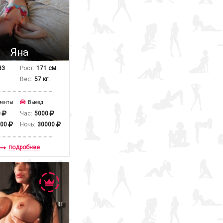
Яна
33
Рост:
171 см.
Вес:
57 кг.
менты
Выезд
0
Час:
5000
000
Ночь:
30000
подробнее