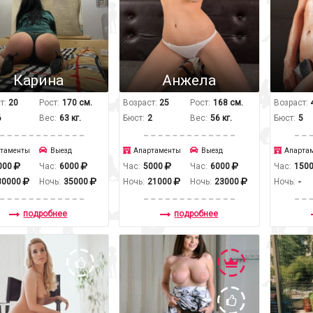
Карина
Анжела
т:
20
Рост:
170 см.
Возраст:
25
Рост:
168 см.
Возраст:
6
Вес:
63 кг.
Бюст:
2
Вес:
56 кг.
Бюст:
5
таменты
Выезд
Апартаменты
Выезд
Апарта
000
Час:
6000
Час:
5000
Час:
6000
Час:
150
30000
Ночь:
35000
Ночь:
21000
Ночь:
23000
Ночь:
-
подробнее
подробнее