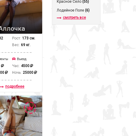
Красное Село
(55)
Лодейное Поле
(6)
смотреть все
Аллочка
32
Рост:
173 см.
Вес:
69 кг.
менты
Выезд
0
Час:
4500
000
Ночь:
25000
подробнее