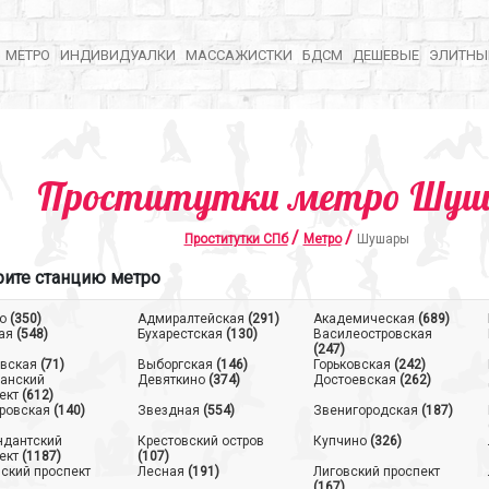
МЕТРО
ИНДИВИДУАЛКИ
МАССАЖИСТКИ
БДСМ
ДЕШЕВЫЕ
ЭЛИТНЫ
Проститутки метро Шу
/
/
Проститутки СПб
Метро
Шушары
ите станцию метро
о
(350)
Адмиралтейская
(291)
Академическая
(689)
ая
(548)
Бухарестская
(130)
Василеостровская
(247)
вская
(71)
Выборгская
(146)
Горьковская
(242)
анский
Девяткино
(374)
Достоевская
(262)
ект
(612)
ровская
(140)
Звездная
(554)
Звенигородская
(187)
ндантский
Крестовский остров
Купчино
(326)
ект
(1187)
(107)
ский проспект
Лесная
(191)
Лиговский проспект
(167)