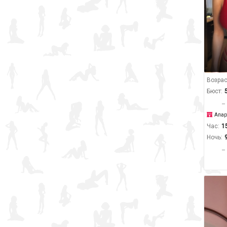
Возрас
Бюст:
Апар
Час:
1
Ночь: