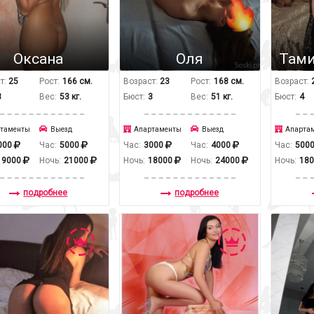
Оксана
Оля
Тами
т:
25
Рост:
166 см.
Возраст:
23
Рост:
168 см.
Возраст:
3
Вес:
53 кг.
Бюст:
3
Вес:
51 кг.
Бюст:
4
таменты
Выезд
Апартаменты
Выезд
Апарта
000
Час:
5000
Час:
3000
Час:
4000
Час:
500
19000
Ночь:
21000
Ночь:
18000
Ночь:
24000
Ночь:
18
подробнее
подробнее