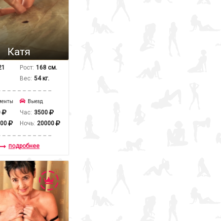
Катя
21
Рост:
168 см.
Вес:
54 кг.
менты
Выезд
0
Час:
3500
000
Ночь:
20000
подробнее