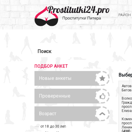
РАЙОН
Поиск
ПОДБОР АНКЕТ
Выбер
Новые анкеты
Автов
Бегов
Проверенные
Волко
Гражд
просп
Елиза
Возраст
Коме
просп
от 18 до 30 лет
Ленин
(438)