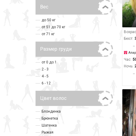
Вес
до 50 кг
от 51 до 70 кг
Возрас
от 71 кг
Бюст:
Размер груди
Апар
Час:
5
от 0 до 1
Ночь:
2 - 3
4 - 5
6 - 12
Цвет волос
Блондинка
Брюнетка
Шатенка
Рыжая