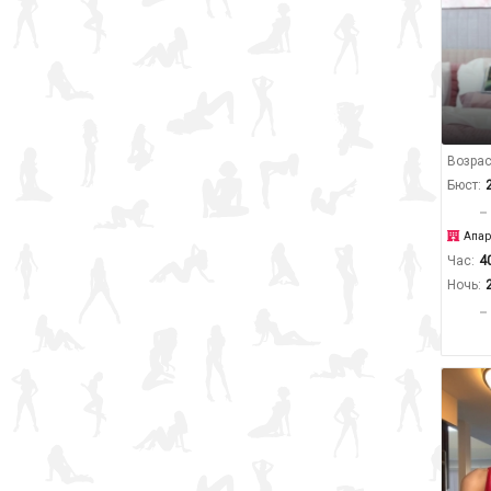
Возрас
Бюст:
Апар
Час:
4
Ночь: