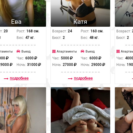
Ева
Катя
т:
20
Рост:
168 см.
Возраст:
24
Рост:
160 см.
Возраст:
3
Вес:
47 кг.
Бюст:
2
Вес:
48 кг.
Бюст:
2
таменты
Выезд
Апартаменты
Выезд
Апарта
000
Час:
6000
Час:
5000
Час:
6000
Час:
400
29000
Ночь:
31000
Ночь:
27000
Ночь:
29000
Ночь:
19
подробнее
подробнее