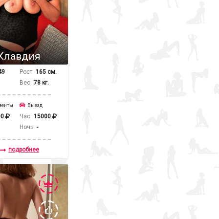
Клавдия
49
Рост:
165 см.
Вес:
78 кг.
менты
Выезд
00
Час:
15000
Ночь:
-
подробнее