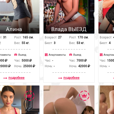
Алина
Влада ВЫЕЗД
т:
31
Рост:
165 см.
Возраст:
27
Рост:
170 см.
Возраст:
2
Вес:
55 кг.
Бюст:
3
Вес:
53 кг.
Бюст:
4
таменты
Выезд
Апартаменты
Выезд
Апарта
000
Час:
5000
Час:
-
Час:
7000
Час:
150
20000
Ночь:
25000
Ночь:
-
Ночь:
42000
Ночь:
-
подробнее
подробнее