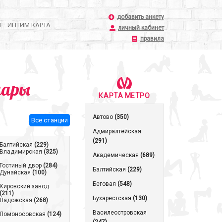
добавить анкету
Е
ИНТИМ КАРТА
личный кабинет
правила
шары
КАРТА МЕТРО
Автово
(350)
Все станции
Адмиралтейская
(291)
Балтийская
(229)
Владимирская
(325)
Академическая
(689)
Гостиный двор
(284)
Балтийская
(229)
Дунайская
(100)
Беговая
(548)
Кировский завод
(211)
Бухарестская
(130)
Ладожская
(268)
Василеостровская
Ломоносовская
(124)