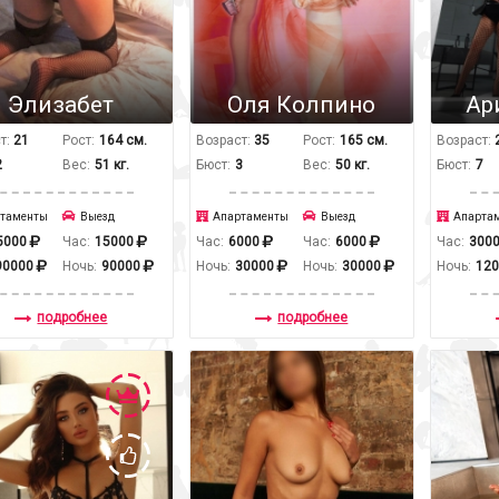
Элизабет
Оля Колпино
Ар
т:
21
Рост:
164 см.
Возраст:
35
Рост:
165 см.
Возраст:
2
Вес:
51 кг.
Бюст:
3
Вес:
50 кг.
Бюст:
7
таменты
Выезд
Апартаменты
Выезд
Апарта
5000
Час:
15000
Час:
6000
Час:
6000
Час:
300
90000
Ночь:
90000
Ночь:
30000
Ночь:
30000
Ночь:
12
подробнее
подробнее