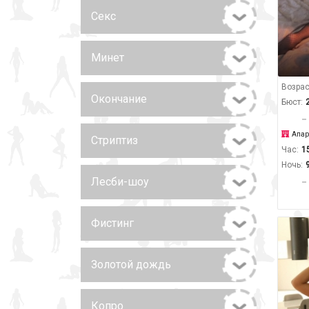
Секс
Минет
Возрас
Окончание
Бюст:
Апар
Стриптиз
Час:
1
Ночь:
Лесби-шоу
Фистинг
Золотой дождь
Копро