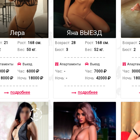
Лера
Яна ВЫЕЗД
т:
21
Рост:
168 см.
Возраст:
28
Рост:
168 см.
Возраст:
2
Вес:
50 кг.
Бюст:
3
Вес:
52 кг.
Бюст:
2
таменты
Выезд
Апартаменты
Выезд
Апарта
000
Час:
6000
Час:
-
Час:
7000
Час:
300
18000
Ночь:
18000
Ночь:
-
Ночь:
42000
Ночь:
18
подробнее
подробнее