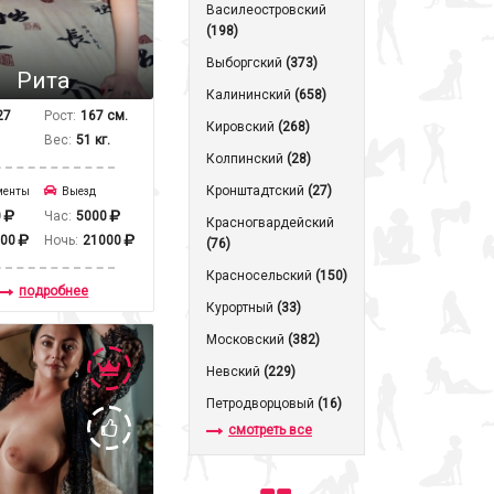
Василеостровский
(198)
Выборгский
(373)
Рита
Калининский
(658)
27
Рост:
167 см.
Кировский
(268)
Вес:
51 кг.
Колпинский
(28)
Кронштадтcкий
(27)
менты
Выезд
0
Час:
5000
Красногвардейский
000
Ночь:
21000
(76)
Красносельский
(150)
подробнее
Курортный
(33)
Московский
(382)
Невский
(229)
Петродворцовый
(16)
смотреть все