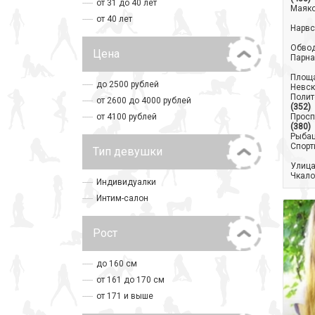
от 31 до 40 лет
Маяк
от 40 лет
Нарвс
Обвод
Цена
Парна
Площа
до 2500 рублей
Невск
Полит
от 2600 до 4000 рублей
(352)
от 4100 рублей
Просп
(380)
Рыба
Спорт
Тип девушки
Улица
Чкало
Индивидуалки
Интим-салон
Рост
до 160 см
от 161 до 170 см
от 171 и выше