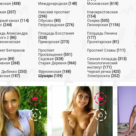
овская
(438)
Международная
(148)
Московская
(618)
кая
(207)
Невский проспект
Новокрестовская
(296)
(154)
ный канал
(114)
Обухово
(80)
Озерки
(505)
с
(244)
Петроградская
(276)
Пионерская
(1156)
дь Александра
Площадь Восстания
Площадь Ленина
ого 2
(86)
(328)
(177)
ехническая
Приморская
(273)
Пролетарская
(81)
ект Ветеранов
Проспект
Проспект Славы
(111)
Просвещения
(501)
цкое
(89)
Садовая
(328)
Сенная площадь
(313)
ивная
(268)
Старая Деревня
(966)
Технологический
институт
(171)
 Дыбенко
(250)
Фрунзенская
(188)
Черная речка
(425)
вская
(187)
Шушары
(159)
Электросила
(202)