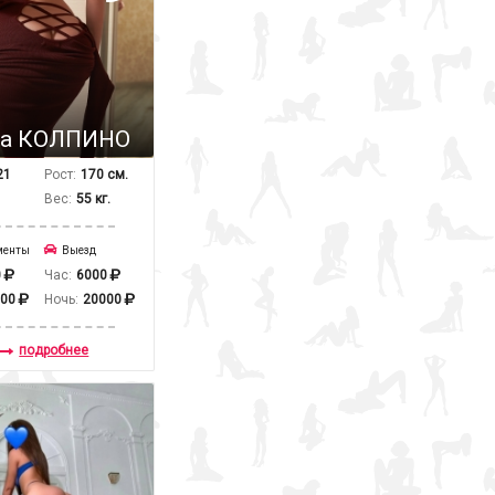
а КОЛПИНО
21
Рост:
170 см.
Вес:
55 кг.
менты
Выезд
0
Час:
6000
000
Ночь:
20000
подробнее