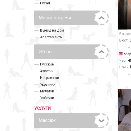
Русая
Место встречи
Выезд на дом
Возрас
Апартаменты
Бюст:
Этнос
Апар
Час:
4
Русские
Ночь:
Азиатки
Негритянки
Украинки
Мулатки
Узбечки
УСЛУГИ
Массаж