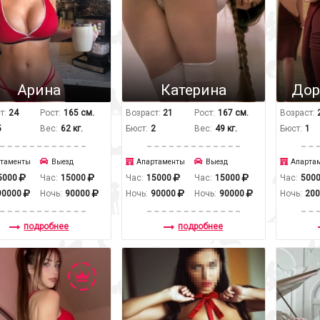
Арина
Катерина
Дор
т:
24
Рост:
165 см.
Возраст:
21
Рост:
167 см.
Возраст:
5
Вес:
62 кг.
Бюст:
2
Вес:
49 кг.
Бюст:
1
таменты
Выезд
Апартаменты
Выезд
Апарта
5000
Час:
15000
Час:
15000
Час:
15000
Час:
500
90000
Ночь:
90000
Ночь:
90000
Ночь:
90000
Ночь:
20
подробнее
подробнее