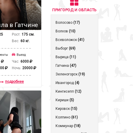
ПРИГОРОД И ОБЛАСТЬ
Волосово
(17)
ла в Гатчине
Волхов
(10)
25
Рост:
175 см.
Всеволожск
(41)
Вес:
60 кг.
Выборг
(69)
менты
Выезд
Вырица
(11)
0
Час:
6000
Гатчина
(47)
000
Ночь:
20000
Зеленогорск
(19)
подробнее
Ивангород
(4)
Кингисепп
(12)
Кириши
(5)
Кировск
(15)
Колпино
(61)
Коммунар
(18)