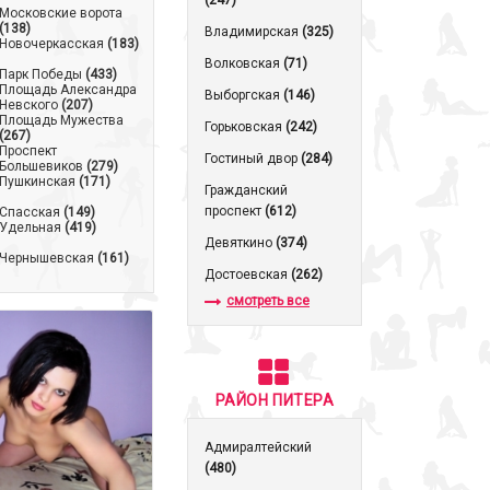
(247)
Московские ворота
(138)
Владимирская
(325)
Новочеркасская
(183)
Волковская
(71)
Парк Победы
(433)
Площадь Александра
Выборгская
(146)
Невского
(207)
Площадь Мужества
Горьковская
(242)
(267)
Проспект
Гостиный двор
(284)
Большевиков
(279)
Пушкинская
(171)
Гражданский
проспект
(612)
Спасская
(149)
Удельная
(419)
Девяткино
(374)
Чернышевская
(161)
Достоевская
(262)
смотреть все
РАЙОН ПИТЕРА
Адмиралтейский
(480)