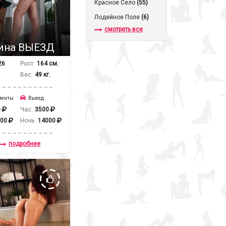
Красное Село
(55)
Лодейное Поле
(6)
смотреть все
ина ВЫЕЗД
26
Рост:
164 см.
Вес:
49 кг.
менты
Выезд
0
Час:
3500
000
Ночь:
14000
подробнее