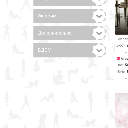
Экстрим
Дополнительно
Возрас
Бюст:
БДСМ
Апар
Час:
5
Ночь: