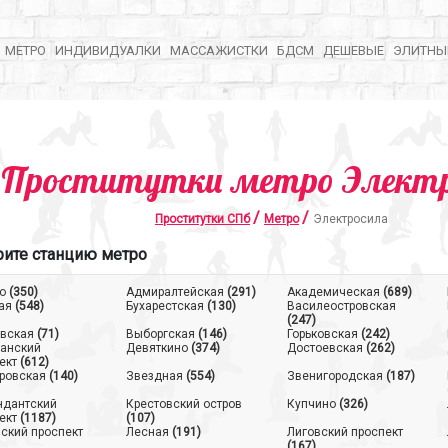
МЕТРО
ИНДИВИДУАЛКИ
МАССАЖИСТКИ
БДСМ
ДЕШЕВЫЕ
ЭЛИТНЫ
Проститутки метро Элект
/
/
Проститутки СПб
Метро
Электросила
ите станцию метро
о
(350)
Адмиралтейская
(291)
Академическая
(689)
ая
(548)
Бухарестская
(130)
Василеостровская
(247)
вская
(71)
Выборгская
(146)
Горьковская
(242)
анский
Девяткино
(374)
Достоевская
(262)
ект
(612)
ровская
(140)
Звездная
(554)
Звенигородская
(187)
ндантский
Крестовский остров
Купчино
(326)
ект
(1187)
(107)
ский проспект
Лесная
(191)
Лиговский проспект
(167)