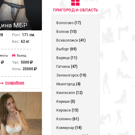
ПРИГОРОД И ОБЛАСТЬ
Волосово
(17)
ина МБР
Волхов
(10)
28
Рост:
171 см.
Всеволожск
(41)
Вес:
62 кг.
Выборг
(69)
менты
Выезд
Вырица
(11)
0
Час:
5000
Гатчина
(47)
Ночь:
25000
Зеленогорск
(19)
подробнее
Ивангород
(4)
Кингисепп
(12)
Кириши
(5)
Кировск
(15)
Колпино
(61)
Коммунар
(18)