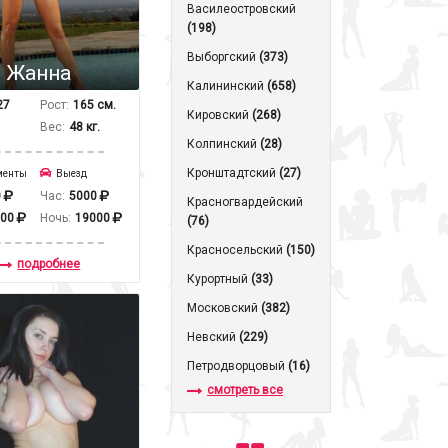
Василеостровский
(198)
Выборгский
(373)
Жанна
Калининский
(658)
27
Рост:
165 см.
Кировский
(268)
Вес:
48 кг.
Колпинский
(28)
Кронштадтcкий
(27)
менты
Выезд
0
Час:
5000
Красногвардейский
000
Ночь:
19000
(76)
Красносельский
(150)
подробнее
Курортный
(33)
Московский
(382)
Невский
(229)
Петродворцовый
(16)
смотреть все