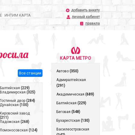
добавить анкету
Е
ИНТИМ КАРТА
личный кабинет
правила
росила
КАРТА МЕТРО
Автово
(350)
Все станции
Адмиралтейская
(291)
Балтийская
(229)
Владимирская
(325)
Академическая
(689)
Гостиный двор
(284)
Балтийская
(229)
Дунайская
(100)
Беговая
(548)
Кировский завод
(211)
Бухарестская
(130)
Ладожская
(268)
Василеостровская
Ломоносовская
(124)