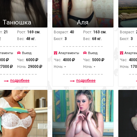
Танюшка
Аля
т:
21
Рост:
169 см.
Возраст:
40
Рост:
163 см.
Возраст:
2
Вес:
48 кг.
Бюст:
3
Вес:
68 кг.
Бюст:
3
таменты
Выезд
Апартаменты
Выезд
Апарта
000
Час:
6000
Час:
4000
Час:
5000
Час:
400
27000
Ночь:
29000
Ночь:
-
Ночь:
-
Ночь:
17
подробнее
подробнее