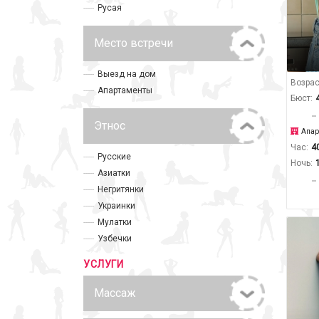
Русая
Место встречи
Выезд на дом
Возрас
Апартаменты
Бюст:
Этнос
Апар
Час:
4
Русские
Ночь:
Азиатки
Негритянки
Украинки
Мулатки
Узбечки
УСЛУГИ
Массаж