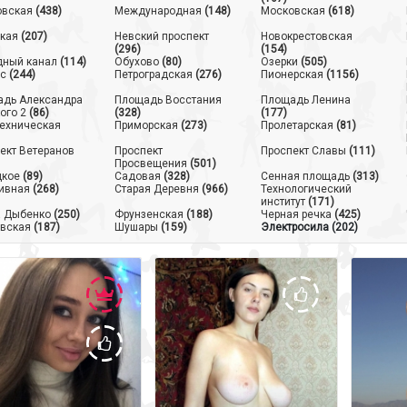
овская
(438)
Международная
(148)
Московская
(618)
кая
(207)
Невский проспект
Новокрестовская
(296)
(154)
ный канал
(114)
Обухово
(80)
Озерки
(505)
с
(244)
Петроградская
(276)
Пионерская
(1156)
дь Александра
Площадь Восстания
Площадь Ленина
ого 2
(86)
(328)
(177)
ехническая
Приморская
(273)
Пролетарская
(81)
ект Ветеранов
Проспект
Проспект Славы
(111)
Просвещения
(501)
цкое
(89)
Садовая
(328)
Сенная площадь
(313)
ивная
(268)
Старая Деревня
(966)
Технологический
институт
(171)
 Дыбенко
(250)
Фрунзенская
(188)
Черная речка
(425)
вская
(187)
Шушары
(159)
Электросила
(202)