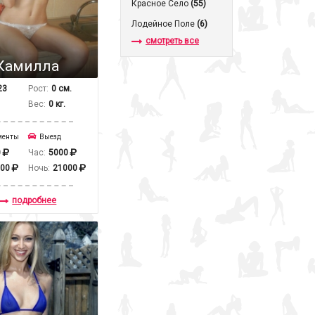
Красное Село
(55)
Лодейное Поле
(6)
смотреть все
Камилла
23
Рост:
0 см.
Вес:
0 кг.
менты
Выезд
0
Час:
5000
000
Ночь:
21000
подробнее