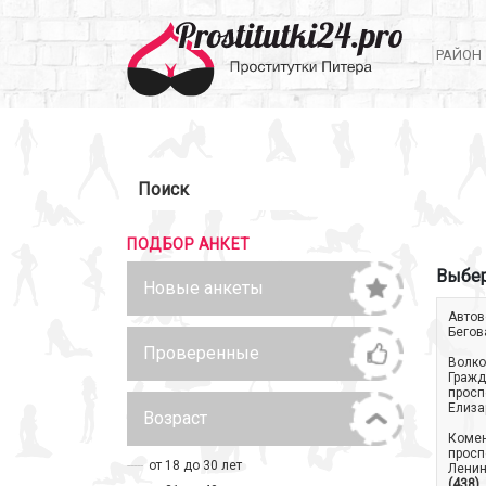
РАЙОН
Поиск
ПОДБОР АНКЕТ
Выбер
Новые анкеты
Автов
Бегов
Проверенные
Волко
Гражд
просп
Елиза
Возраст
Коме
просп
от 18 до 30 лет
Ленин
(438)