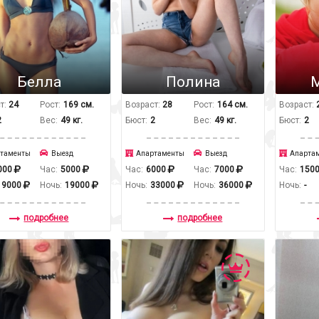
Белла
Полина
т:
24
Рост:
169 см.
Возраст:
28
Рост:
164 см.
Возраст:
2
Вес:
49 кг.
Бюст:
2
Вес:
49 кг.
Бюст:
2
таменты
Выезд
Апартаменты
Выезд
Апарта
000
Час:
5000
Час:
6000
Час:
7000
Час:
150
19000
Ночь:
19000
Ночь:
33000
Ночь:
36000
Ночь:
-
подробнее
подробнее