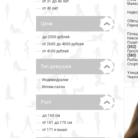
от 31 до 40 лет
Маяк
от 40 лет
Нарвс
Обвод
Цена
Парна
Площа
до 2500 рублей
Невск
Полит
от 2600 до 4000 рублей
(352)
от 4100 рублей
Просп
(380)
Рыба
Спорт
Тип девушки
Улица
Чкало
Индивидуалки
Интим-салон
Рост
до 160 см
от 161 до 170 см
от 171 и выше