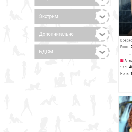
Экстрим
Дополнительно
Возрас
Бюст:
БДСМ
Апар
Час:
4
Ночь: