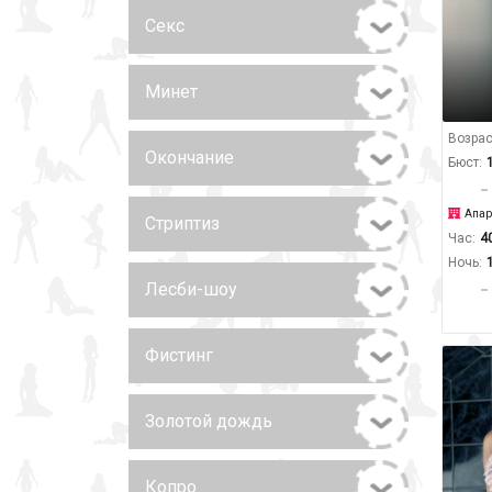
Секс
Минет
Возрас
Окончание
Бюст:
Апар
Стриптиз
Час:
4
Ночь:
Лесби-шоу
Фистинг
Золотой дождь
Копро