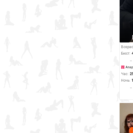
Возрас
Бюст:
Апар
Час:
2
Ночь: