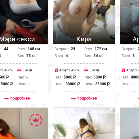
Мэри секси
Кира
А
т:
44
Рост:
168 см.
Возраст:
23
Рост:
172 см.
Возраст:
4
Вес:
73 кг.
Бюст:
4
Вес:
54 кг.
Бюст:
3
таменты
Выезд
Апартаменты
Выезд
Апарта
500
Час:
-
Час:
5000
Час:
6000
Час:
400
15000
Ночь:
-
Ночь:
30000
Ночь:
36000
Ночь:
-
подробнее
подробнее