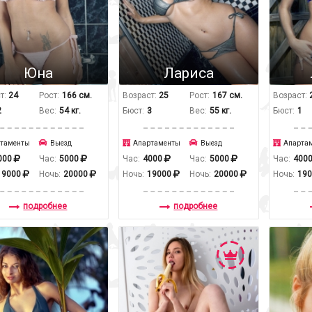
Юна
Лариса
т:
24
Рост:
166 см.
Возраст:
25
Рост:
167 см.
Возраст:
2
Вес:
54 кг.
Бюст:
3
Вес:
55 кг.
Бюст:
1
таменты
Выезд
Апартаменты
Выезд
Апарта
000
Час:
5000
Час:
4000
Час:
5000
Час:
400
19000
Ночь:
20000
Ночь:
19000
Ночь:
20000
Ночь:
19
подробнее
подробнее