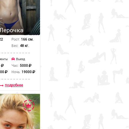
Лерочка
22
Рост:
166 см.
Вес:
48 кг.
менты
Выезд
0
Час:
5000
000
Ночь:
19000
подробнее