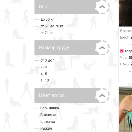
Вес
до 50 кг
от 51 до 70 кг
Возрас
от 71 кг
Бюст:
Размер груди
Апар
Час:
5
от 0 до 1
Ночь:
2 - 3
4 - 5
6 - 12
Цвет волос
Блондинка
Брюнетка
Шатенка
Рыжая