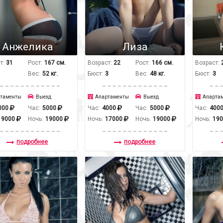
Анжелика
Лиза
т:
31
Рост:
167 см.
Возраст:
22
Рост:
166 см.
Возраст:
1
Вес:
52 кг.
Бюст:
3
Вес:
48 кг.
Бюст:
3
таменты
Выезд
Апартаменты
Выезд
Апарта
000
Час:
5000
Час:
4000
Час:
5000
Час:
400
19000
Ночь:
19000
Ночь:
17000
Ночь:
19000
Ночь:
19
подробнее
подробнее