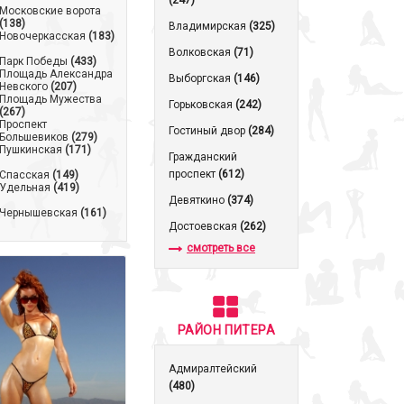
(247)
Московские ворота
(138)
Владимирская
(325)
Новочеркасская
(183)
Волковская
(71)
Парк Победы
(433)
Площадь Александра
Выборгская
(146)
Невского
(207)
Площадь Мужества
Горьковская
(242)
(267)
Проспект
Гостиный двор
(284)
Большевиков
(279)
Пушкинская
(171)
Гражданский
проспект
(612)
Спасская
(149)
Удельная
(419)
Девяткино
(374)
Чернышевская
(161)
Достоевская
(262)
смотреть все
РАЙОН ПИТЕРА
Адмиралтейский
(480)