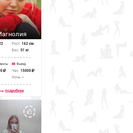
Магнолия
22
Рост:
162 см.
Вес:
51 кг.
менты
Выезд
00
Час:
15000
Ночь:
-
подробнее