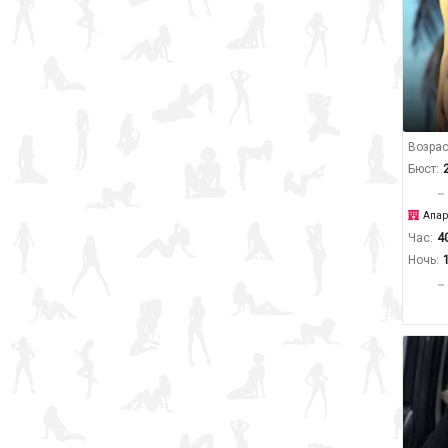
Возрас
Бюст:
Апар
Час:
4
Ночь: