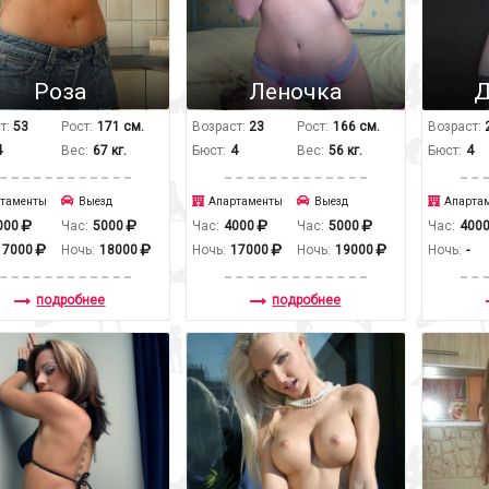
Роза
Леночка
Д
т:
53
Рост:
171 см.
Возраст:
23
Рост:
166 см.
Возраст:
4
Вес:
67 кг.
Бюст:
4
Вес:
56 кг.
Бюст:
4
таменты
Выезд
Апартаменты
Выезд
Апарта
000
Час:
5000
Час:
4000
Час:
5000
Час:
400
17000
Ночь:
18000
Ночь:
17000
Ночь:
19000
Ночь:
-
подробнее
подробнее