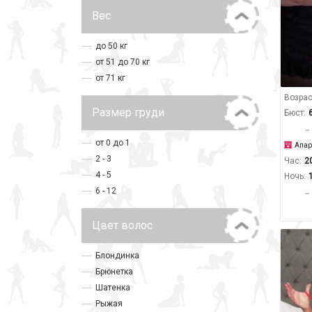
Вес
до 50 кг
от 51 до 70 кг
от 71 кг
Возрас
Размер груди
Бюст:
от 0 до 1
Апар
2 - 3
Час:
2
4 - 5
Ночь:
6 - 12
Цвет волос
Блондинка
Брюнетка
Шатенка
Рыжая