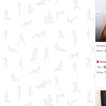
Возрас
Бюст:
Апар
Час:
2
Ночь: