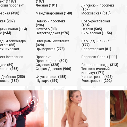
ект
(1187)
(107)
ский проспект
Лесная
(191)
Лиговский проспект
(167)
овская
(438)
Международная
(148)
Московская
(618)
кая
(207)
Невский проспект
Новокрестовская
(296)
(154)
ный канал
(114)
Обухово
(80)
Озерки
(505)
с
(244)
Петроградская
(276)
Пионерская
(1156)
дь Александра
Площадь Восстания
Площадь Ленина
ого 2
(86)
(328)
(177)
ехническая
Приморская
(273)
Пролетарская
(81)
ект Ветеранов
Проспект
Проспект Славы
(111)
Просвещения
(501)
цкое
(89)
Садовая
(328)
Сенная площадь
(313)
ивная
(268)
Старая Деревня
(966)
Технологический
институт
(171)
 Дыбенко
(250)
Фрунзенская
(188)
Черная речка
(425)
вская
(187)
Шушары
(159)
Электросила
(202)