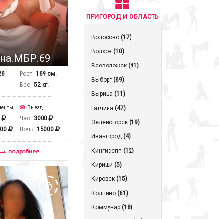
ПРИГОРОД И ОБЛАСТЬ
Волосово
(17)
Волхов
(10)
на.МБР.69
Всеволожск
(41)
26
Рост:
169 см.
Выборг
(69)
Вес:
52 кг.
Вырица
(11)
менты
Выезд
Гатчина
(47)
0
Час:
3000
Зеленогорск
(19)
000
Ночь:
15000
Ивангород
(4)
Кингисепп
(12)
подробнее
Кириши
(5)
Кировск
(15)
Колпино
(61)
Коммунар
(18)