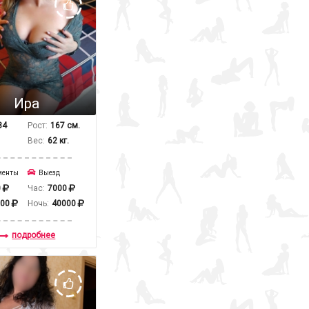
Ира
34
Рост:
167 см.
Вес:
62 кг.
менты
Выезд
0
Час:
7000
000
Ночь:
40000
подробнее