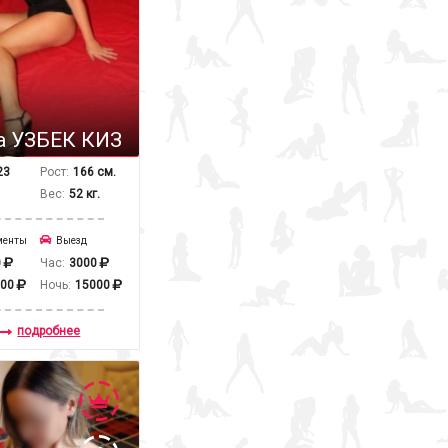
а УЗБЕК КИЗ
23
Рост:
166 см.
Вес:
52 кг.
менты
Выезд
0
Час:
3000
000
Ночь:
15000
подробнее