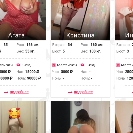
Агата
Кристина
Ин
т:
35
Рост:
166 см.
Возраст:
34
Рост:
160 см.
Возраст:
4
Вес:
55 кг.
Бюст:
5
Вес:
100 кг.
Бюст:
3
таменты
Выезд
Апартаменты
Выезд
Апарта
5000
Час:
15000
Час:
3000
Час:
-
Час:
250
90000
Ночь:
90000
Ночь:
-
Ночь:
-
Ночь:
12
подробнее
подробнее