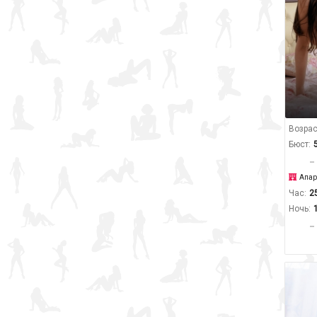
Возрас
Бюст:
Апар
Час:
2
Ночь: