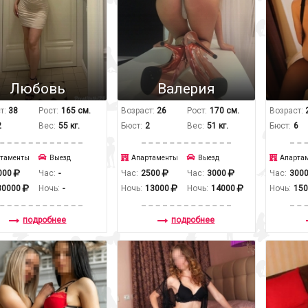
Любовь
Валерия
т:
38
Рост:
165 см.
Возраст:
26
Рост:
170 см.
Возраст:
2
Вес:
55 кг.
Бюст:
2
Вес:
51 кг.
Бюст:
6
таменты
Выезд
Апартаменты
Выезд
Апарта
000
Час:
-
Час:
2500
Час:
3000
Час:
300
30000
Ночь:
-
Ночь:
13000
Ночь:
14000
Ночь:
15
подробнее
подробнее