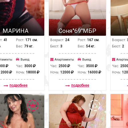
МАРИНА
Соня"69"МБР
т:
41
Рост:
171 см.
Возраст:
24
Рост:
167 см.
Возраст:
6
Вес:
79 кг.
Бюст:
3
Вес:
54 кг.
Бюст:
2
таменты
Выезд
Апартаменты
Выезд
Апарта
000
Час:
3000
Час:
2500
Час:
3500
Час:
250
12000
Ночь:
18000
Ночь:
12000
Ночь:
16000
Ночь:
12
подробнее
подробнее