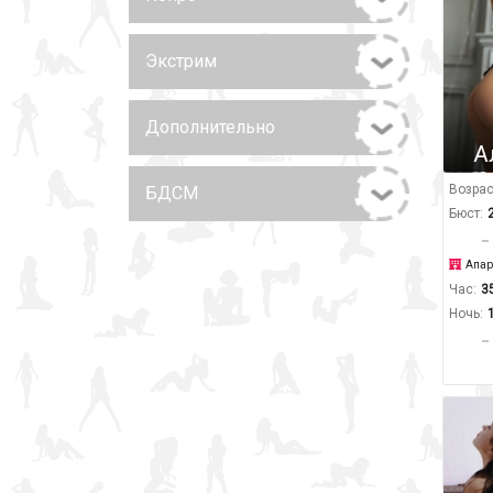
Экстрим
Дополнительно
А
Возрас
БДСМ
Бюст:
Апар
Час:
3
Ночь: