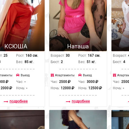
КСЮША
Наташа
т:
25
Рост:
160 см.
Возраст:
30
Рост:
167 см.
Возраст:
3
Вес:
85 кг.
Бюст:
2
Вес:
51 кг.
Бюст:
4
таменты
Выезд
Апартаменты
Выезд
Апарта
000
Час:
-
Час:
2500
Час:
3000
Час:
250
12000
Ночь:
-
Ночь:
12000
Ночь:
12500
Ночь:
-
подробнее
подробнее