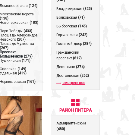
(247)
Ломоносовская
(124)
Владимирская
(325)
Московские ворота
Волковская
(71)
(138)
Новочеркасская
(183)
Выборгская
(146)
Парк Победы
(433)
Горьковская
(242)
Площадь Александра
Невского
(207)
Площадь Мужества
Гостиный двор
(284)
(267)
Проспект
Гражданский
Большевиков
(279)
проспект
(612)
Пушкинская
(171)
Девяткино
(374)
Спасская
(149)
Удельная
(419)
Достоевская
(262)
Чернышевская
(161)
смотреть все
РАЙОН ПИТЕРА
Адмиралтейский
(480)