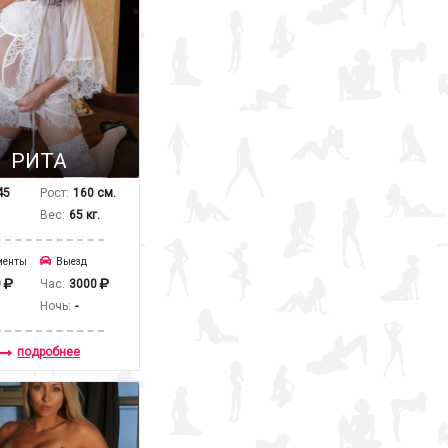
РИТА
45
Рост:
160 см.
Вес:
65 кг.
менты
Выезд
0
Час:
3000
Ночь:
-
подробнее