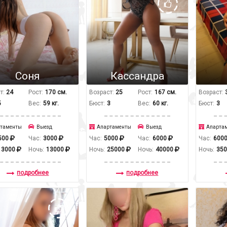
Соня
Кассандра
т:
24
Рост:
170 см.
Возраст:
25
Рост:
167 см.
Возраст:
5
Вес:
59 кг.
Бюст:
3
Вес:
60 кг.
Бюст:
3
таменты
Выезд
Апартаменты
Выезд
Апарта
500
Час:
3000
Час:
5000
Час:
6000
Час:
600
13000
Ночь:
13000
Ночь:
25000
Ночь:
40000
Ночь:
35
подробнее
подробнее