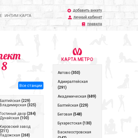
добавить анкету
Е
ИНТИМ КАРТА
личный кабинет
правила
пект
КАРТА МЕТРО
 8
Автово
(350)
Адмиралтейская
Все станции
(291)
Академическая
(689)
Балтийская
(229)
Владимирская
(325)
Балтийская
(229)
Гостиный двор
(284)
Беговая
(548)
Дунайская
(100)
Бухарестская
(130)
Кировский завод
(211)
Василеостровская
Ладожская
(268)