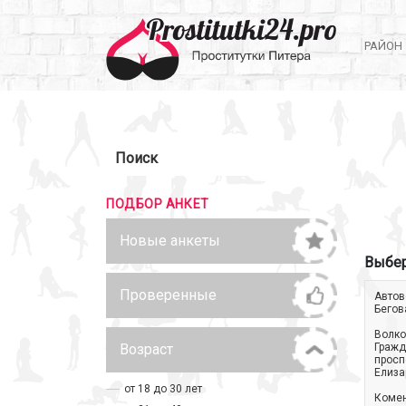
РАЙОН
Поиск
ПОДБОР АНКЕТ
Новые анкеты
Выбер
Проверенные
Автов
Бегов
Волко
Возраст
Гражд
просп
Елиза
от 18 до 30 лет
Коме