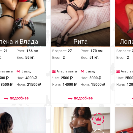
лёна и Влада
Рита
Лол
т:
21
Рост:
166 см.
Возраст:
27
Рост:
170 см.
Возраст:
2
Вес:
56 кг.
Бюст:
2
Вес:
51 кг.
Бюст:
2
таменты
Выезд
Апартаменты
Выезд
Апарта
500
Час:
4000
Час:
2500
Час:
3000
Час:
250
18500
Ночь:
21500
Ночь:
14000
Ночь:
15000
Ночь:
12
подробнее
подробнее