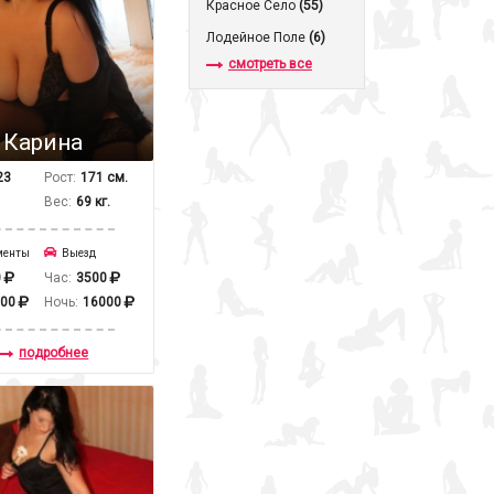
Красное Село
(55)
Лодейное Поле
(6)
смотреть все
Карина
23
Рост:
171 см.
Вес:
69 кг.
менты
Выезд
0
Час:
3500
000
Ночь:
16000
подробнее