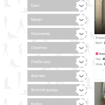
Секс
Минет
Окончание
Возрас
Бюст:
Стриптиз
Апар
Час:
4
Лесби-шоу
Ночь:
Фистинг
Золотой дождь
Копро