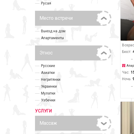
Русая
Место встречи
Выезд на дом
Апартаменты
Возрас
Бюст:
Этнос
Русские
Апар
Час:
1
Азиатки
Ночь:
Негритянки
Украинки
Мулатки
Узбечки
УСЛУГИ
Массаж