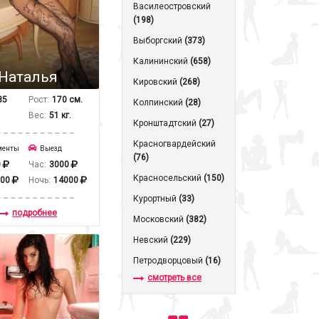
Василеостровский
(198)
Выборгский
(373)
Калининский
(658)
Наталья
Кировский
(268)
35
Рост:
170 см.
Колпинский
(28)
Вес:
51 кг.
Кронштадтcкий
(27)
Красногвардейский
менты
Выезд
(76)
0
Час:
3000
Красносельский
(150)
000
Ночь:
14000
Курортный
(33)
подробнее
Московский
(382)
Невский
(229)
Петродворцовый
(16)
смотреть все