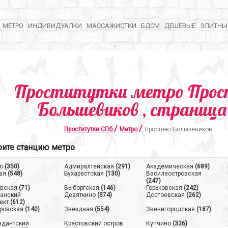
МЕТРО
ИНДИВИДУАЛКИ
МАССАЖИСТКИ
БДСМ
ДЕШЕВЫЕ
ЭЛИТНЫ
Проститутки метро Прос
Большевиков , страница
/
/
Проститутки СПб
Метро
Проспект Большевиков
ите станцию метро
о
(350)
Адмиралтейская
(291)
Академическая
(689)
ая
(548)
Бухарестская
(130)
Василеостровская
(247)
вская
(71)
Выборгская
(146)
Горьковская
(242)
анский
Девяткино
(374)
Достоевская
(262)
ект
(612)
ровская
(140)
Звездная
(554)
Звенигородская
(187)
ндантский
Крестовский остров
Купчино
(326)