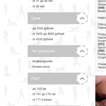
от 31 до 40 лет
просп
Ленин
от 40 лет
(438)
Маяк
Цена
Нарвс
Обвод
Парна
до 2500 рублей
от 2600 до 4000 рублей
Площа
Невск
от 4100 рублей
Полит
(352)
Просп
Тип девушки
(380)
Рыба
Спорт
Индивидуалки
Улица
Интим-салон
Чкало
Рост
до 160 см
от 161 до 170 см
от 171 и выше